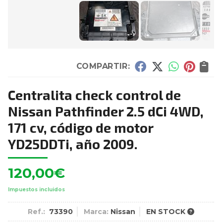
COMPARTIR:
Centralita check control de
Nissan Pathfinder 2.5 dCi 4WD,
171 cv, código de motor
YD25DDTi, año 2009.
120,00
€
Impuestos incluidos
Ref.:
73390
Marca:
Nissan
EN STOCK