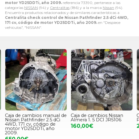
motor YD25DDTi, año 2009.
referencia 73390, pertenece a las
categorías
NISSAN
(94) y
Centralitas
(186) y a la marca
Nissan
(94).
Encuentra productos relacionados y de similares características a
Centralita check control de Nissan Pathfinder 2.5 dCi 4WD,
171 cv, código de motor YD25DDTi, año 2009.
en "Despiece
vehiculos", "NISSAN".
Caja de cambios manual de
Caja de cambios Nissan
C
Nissan Pathfinder 2.5 dCi
Almera 1. 5 DCI JR5106
P
4WD, 171 cv, código de
160,00€
motor YD25DDTi, año
2009.
650,00€