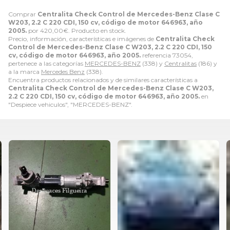
Comprar
Centralita Check Control de Mercedes-Benz Clase C
W203, 2.2 C 220 CDI, 150 cv, código de motor 646963, año
2005.
por
420,00
€
. Producto en stock.
Precio, información, características e imágenes de
Centralita Check
Control de Mercedes-Benz Clase C W203, 2.2 C 220 CDI, 150
cv, código de motor 646963, año 2005.
referencia 73054,
pertenece a las categorías
MERCEDES-BENZ
(338) y
Centralitas
(186) y
a la marca
Mercedes Benz
(338).
Encuentra productos relacionados y de similares características a
Centralita Check Control de Mercedes-Benz Clase C W203,
2.2 C 220 CDI, 150 cv, código de motor 646963, año 2005.
en
"Despiece vehiculos", "MERCEDES-BENZ".