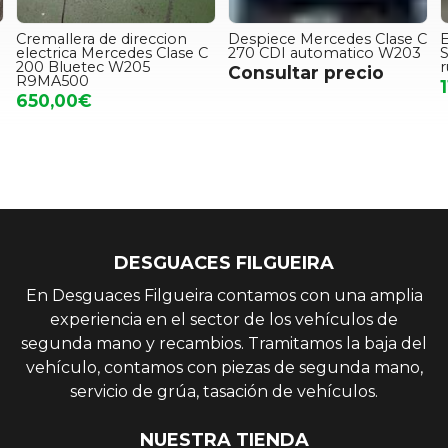
Cremallera de direccion
Despiece Mercedes Clase C
E
electrica Mercedes Clase C
270 CDI automatico W203
200 Bluetec W205
r
Consultar precio
R9MA500
650,00€
DESGUACES FILGUEIRA
En Desguaces Filgueira contamos con una amplia
experiencia en el sector de los vehículos de
segunda mano y recambios. Tramitamos la baja del
vehículo, contamos con piezas de segunda mano,
servicio de grúa, tasación de vehículos.
NUESTRA TIENDA