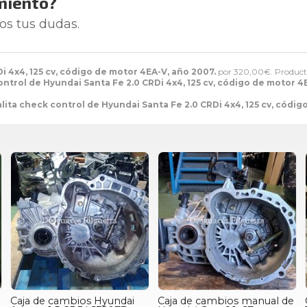
miento?
os tus dudas.
i 4x4, 125 cv, código de motor 4EA-V, año 2007.
por
320,00
€
. Product
ontrol de Hyundai Santa Fe 2.0 CRDi 4x4, 125 cv, código de motor 4
lita check control de Hyundai Santa Fe 2.0 CRDi 4x4, 125 cv, códig
Caja de cambios Hyundai
Caja de cambios manual de