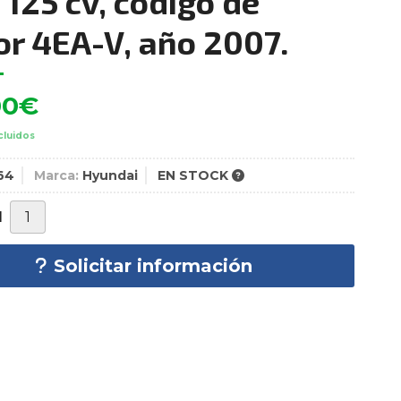
 125 cv, código de
r 4EA-V, año 2007.
00
€
cluidos
64
Marca:
Hyundai
EN STOCK
d
Solicitar información