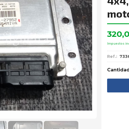
4x4,
moto
320,
Impuestos in
Ref.:
733
Cantida