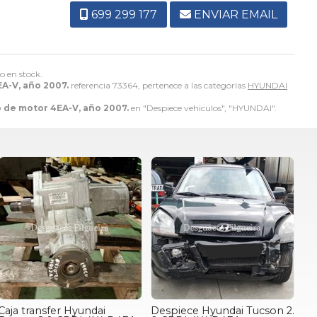
699 299 177
ENVIAR EMAIL
o en stock.
EA-V, año 2007.
referencia 73364, pertenece a las categorías
HYUNDAI
o de motor 4EA-V, año 2007.
en "Despiece vehiculos", "HYUNDAI".
Caja transfer Hyundai
Despiece Hyundai Tucson 2.