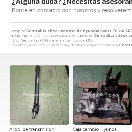
¿Alguna duda? ¿Necesitas asesora
Ponte en contacto con nosotros y resolverem
Comprar
Centralita check control de Hyundai Santa Fe 2.0 CRD
Precio, información, características e imágenes de
Centralita check c
(40) y
Centralitas
(186) y a la marca
Hyundai
(38).
Encuentra productos relacionados y de similares características a
Centra
Arbol de transmision
Caja cambio Hyundai