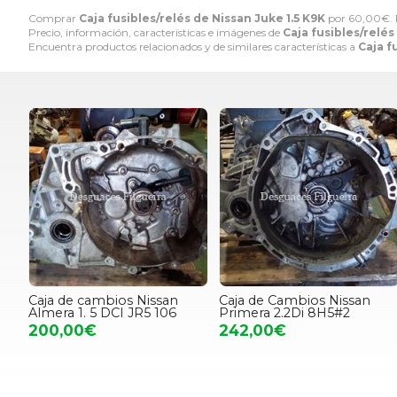
Comprar
Caja fusibles/relés de Nissan Juke 1.5 K9K
por
60,00
€
.
Precio, información, características e imágenes de
Caja fusibles/relés
Encuentra productos relacionados y de similares características a
Caja f
Caja de cambios Nissan
Caja de Cambios Nissan
Almera 1. 5 DCI JR5 106
Primera 2.2Di 8H5#2
200,00€
242,00€