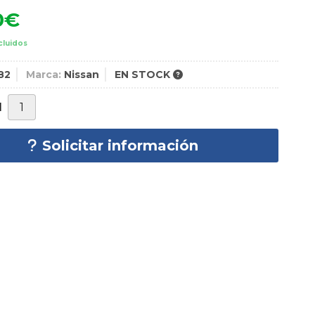
0
€
cluidos
82
Marca:
Nissan
EN STOCK
d
Solicitar información