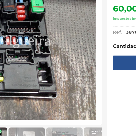
60,0
Impuestos in
Ref.:
387
Cantida