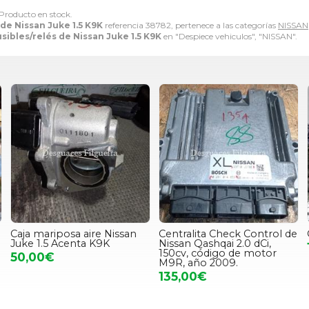
 Producto en stock.
 de Nissan Juke 1.5 K9K
referencia 38782, pertenece a las categorías
NISSAN
usibles/relés de Nissan Juke 1.5 K9K
en "Despiece vehiculos", "NISSAN".
Caja mariposa aire Nissan
Centralita Check Control de
Juke 1.5 Acenta K9K
Nissan Qashqai 2.0 dCi,
150cv, código de motor
50,00€
M9R, año 2009.
135,00€