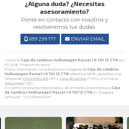
¿Alguna duda? ¿Necesitas
asesoramiento?
Ponte en contacto con nosotros y
resolveremos tus dudas.
699 299 177
ENVIAR EMAIL
Comprar
Caja de cambios Volkswagen Passat 1.9 TDI 1Z CTN
por
90,00
€
. Producto en stock.
Precio, información, características e imágenes de
Caja de cambios
Volkswagen Passat 1.9 TDI 1Z CTN
referencia 55918, pertenece a las
categorías
VOLKSWAGEN
(151) y
Cajas de cambio
(700) y a la marca
Volkswagen
(152).
Encuentra productos relacionados y de similares características a
Caja
de cambios Volkswagen Passat 1.9 TDI 1Z CTN
en "Despiece
vehiculos", "VOLKSWAGEN".