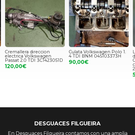
Cremallera direccion
Culata Volkswagen Polo 1.
L
electrica Volkswagen
4 TDI BNM 045103373H
d
Passat 2.0 TDI 3C1423051D
G
90,00€
120,00€
2
DESGUACES FILGUEIRA
En Desguaces Filgueira contamos con una amplia