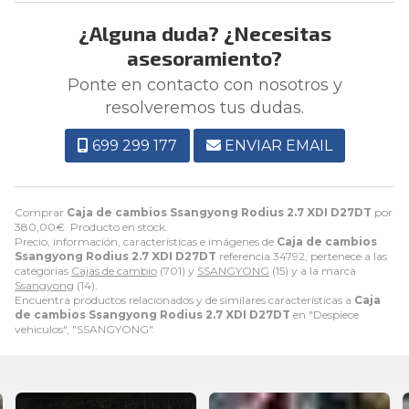
¿Alguna duda? ¿Necesitas
asesoramiento?
Ponte en contacto con nosotros y
resolveremos tus dudas.
699 299 177
ENVIAR EMAIL
Comprar
Caja de cambios Ssangyong Rodius 2.7 XDI D27DT
por
380,00
€
. Producto en stock.
Precio, información, características e imágenes de
Caja de cambios
Ssangyong Rodius 2.7 XDI D27DT
referencia 34792, pertenece a las
categorías
Cajas de cambio
(701) y
SSANGYONG
(15) y a la marca
Ssangyong
(14).
Encuentra productos relacionados y de similares características a
Caja
de cambios Ssangyong Rodius 2.7 XDI D27DT
en "Despiece
vehiculos", "SSANGYONG".