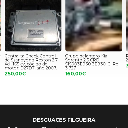
e
Centralita Check Control
Grupo delantero Kia
de Ssangyong Rexton 2.7
Sorento 2.5 CRDI
Xdi, 165 cv, código de
515003E930 3E930-G. Rel
motor: D27DT, año 2007.
3.727
250,00€
160,00€
DESGUACES FILGUEIRA