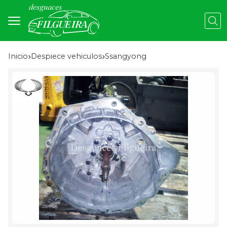
Busc
Inicio
despiece vehiculos
ssangyong