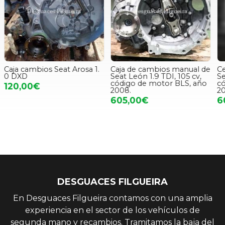
Caja de cambios manual de
Centralita check control de
Seat León 1.9 TDI, 105 cv,
Seat León 1.9 TDI, 105 cv,
código de motor BLS, año
código de motor BLS, año
2008.
2008.
605,00€
60,00€
DESGUACES FILGUEIRA
En Desguaces Filgueira contamos con una amplia
experiencia en el sector de los vehículos de
segunda mano y recambios. Tramitamos la baja del