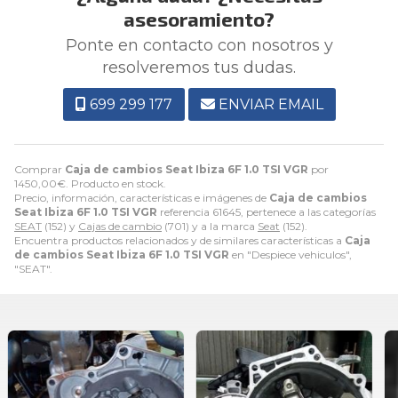
asesoramiento?
Ponte en contacto con nosotros y
resolveremos tus dudas.
699 299 177
ENVIAR EMAIL
Comprar
Caja de cambios Seat Ibiza 6F 1.0 TSI VGR
por
1450,00
€
. Producto en stock.
Precio, información, características e imágenes de
Caja de cambios
Seat Ibiza 6F 1.0 TSI VGR
referencia 61645, pertenece a las categorías
SEAT
(152) y
Cajas de cambio
(701) y a la marca
Seat
(152).
Encuentra productos relacionados y de similares características a
Caja
de cambios Seat Ibiza 6F 1.0 TSI VGR
en "Despiece vehiculos",
"SEAT".