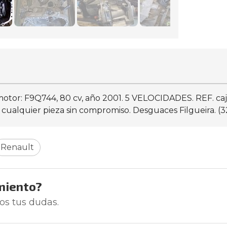
go motor: F9Q744, 80 cv, año 2001. 5 VELOCIDADES. REF. 
e cualquier pieza sin compromiso. Desguaces Filgueira. (
Renault
miento?
os tus dudas.