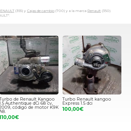
RENAULT
(355) y
Cajas de cambio
(700) y a la marca
Renault
(350).
AULT".
Turbo de Renault Kangoo
Turbo Renault kangoo
1.5 Authentique dCi 68 cv,
Express 1.5 dci
2009, código de motor K9K
100,00€
A8.
110,00€