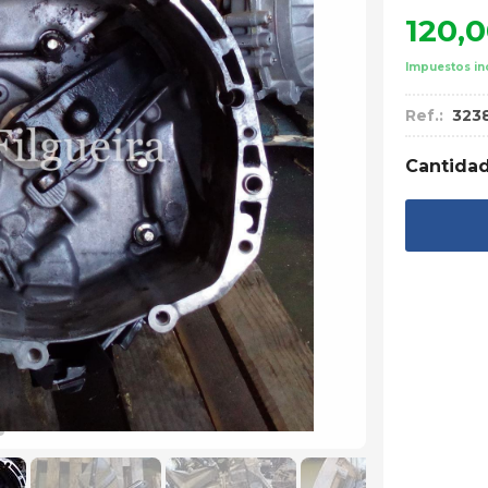
120,
Impuestos in
Ref.:
323
Cantida