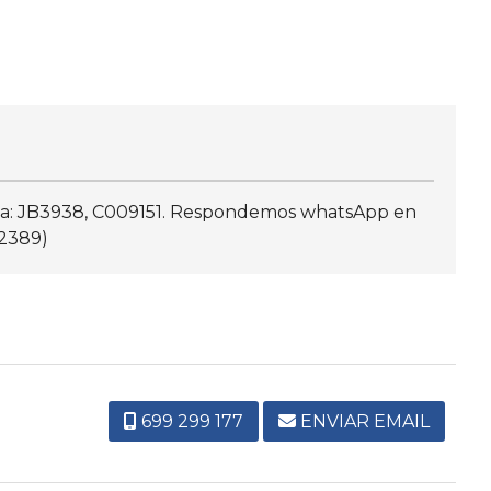
caja: JB3938, C009151. Respondemos whatsApp en
32389)
699 299 177
ENVIAR EMAIL