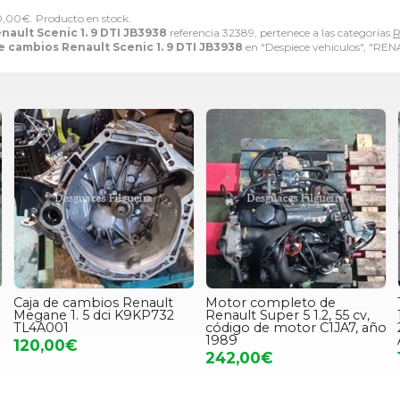
0,00
€
. Producto en stock.
nault Scenic 1. 9 DTI JB3938
referencia 32389, pertenece a las categorías
e cambios Renault Scenic 1. 9 DTI JB3938
en "Despiece vehiculos", "REN
Caja de cambios Renault
Motor completo de
Megane 1. 5 dci K9KP732
Renault Super 5 1.2, 55 cv,
TL4A001
código de motor C1JA7, año
1989
120,00€
242,00€