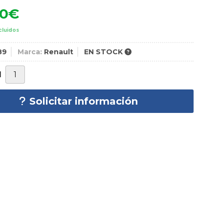
00
€
cluidos
89
Marca:
Renault
EN STOCK
d
Solicitar información