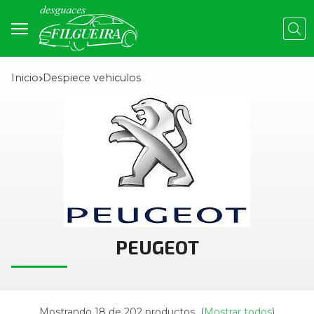
Busc
Inicio
despiece vehiculos
PEUGEOT
Mostrando 18 de 202 productos
(
Mostrar todos
)