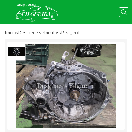
Busc
Inicio
despiece vehiculos
peugeot