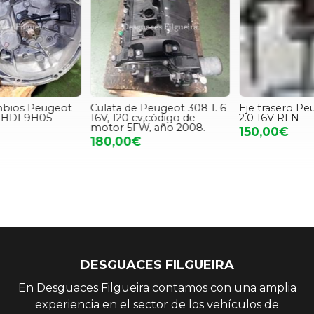
Culata de Peugeot 308 1. 6
Eje trasero Peugeot 307 CC
16V, 120 cv,código de
2.0 16V RFN
P
motor 5FW, año 2008.
150,00€
2
180,00€
DESGUACES FILGUEIRA
En Desguaces Filgueira contamos con una amplia
experiencia en el sector de los vehículos de