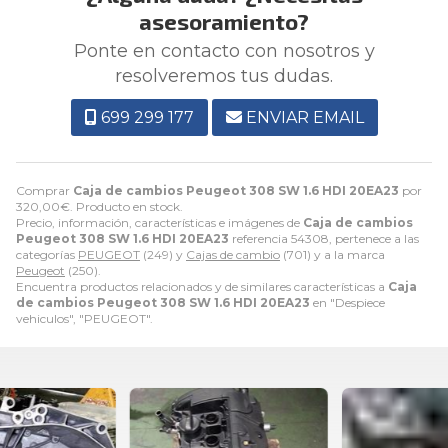
asesoramiento?
Ponte en contacto con nosotros y
resolveremos tus dudas.
699 299 177
ENVIAR EMAIL
Comprar
Caja de cambios Peugeot 308 SW 1.6 HDI 20EA23
por
320,00
€
. Producto en stock.
Precio, información, características e imágenes de
Caja de cambios
Peugeot 308 SW 1.6 HDI 20EA23
referencia 54308, pertenece a las
categorías
PEUGEOT
(249) y
Cajas de cambio
(701) y a la marca
Peugeot
(250).
Encuentra productos relacionados y de similares características a
Caja
de cambios Peugeot 308 SW 1.6 HDI 20EA23
en "Despiece
vehiculos", "PEUGEOT".