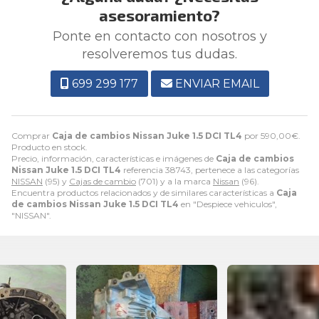
asesoramiento?
Ponte en contacto con nosotros y
resolveremos tus dudas.
699 299 177
ENVIAR EMAIL
Comprar
Caja de cambios Nissan Juke 1.5 DCI TL4
por
590,00
€
.
Producto en stock.
Precio, información, características e imágenes de
Caja de cambios
Nissan Juke 1.5 DCI TL4
referencia 38743, pertenece a las categorías
NISSAN
(95) y
Cajas de cambio
(701) y a la marca
Nissan
(96).
Encuentra productos relacionados y de similares características a
Caja
de cambios Nissan Juke 1.5 DCI TL4
en "Despiece vehiculos",
"NISSAN".