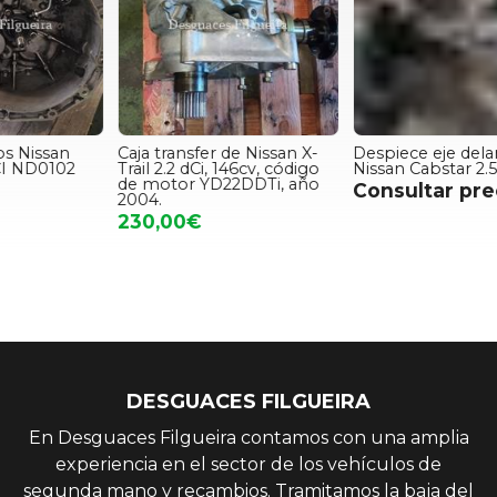
Caja transfer de Nissan X-
Despiece eje delantero
E
Trail 2.2 dCi, 146cv, código
Nissan Cabstar 2.5D YD25
2
de motor YD22DDTi, año
r
Consultar precio
2004.
230,00€
DESGUACES FILGUEIRA
En Desguaces Filgueira contamos con una amplia
experiencia en el sector de los vehículos de
segunda mano y recambios. Tramitamos la baja del