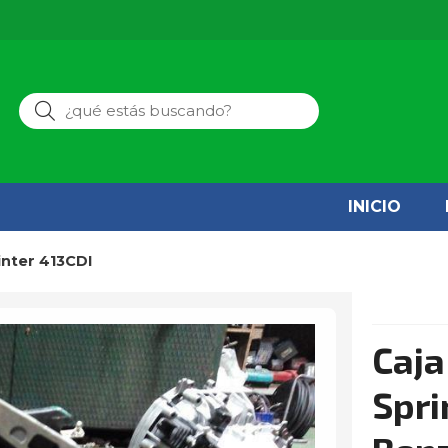
Buscar
INICIO
inter 413CDI
Caja
Spri