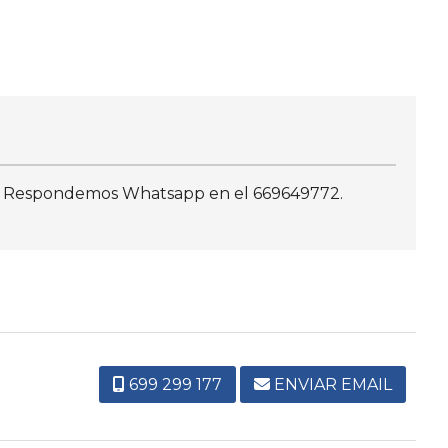
620. Respondemos Whatsapp en el 669649772.
699 299 177
ENVIAR EMAIL