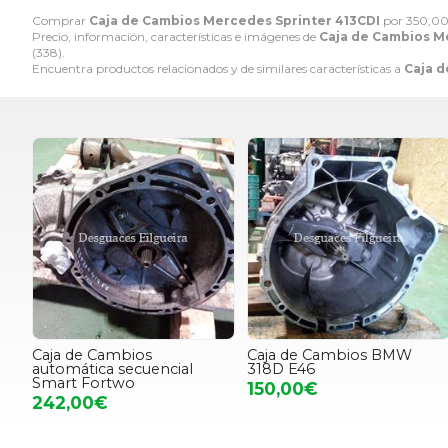
Comprar
Caja de Cambios Mercedes Sprinter 413CDI
por
350,0
Precio, información, características e imágenes de
Caja de Cambios M
(338).
Encuentra productos relacionados y de similares características a
Caja d
Caja de Cambios
Caja de Cambios BMW
automática secuencial
318D E46
Smart Fortwo
150,00€
242,00€