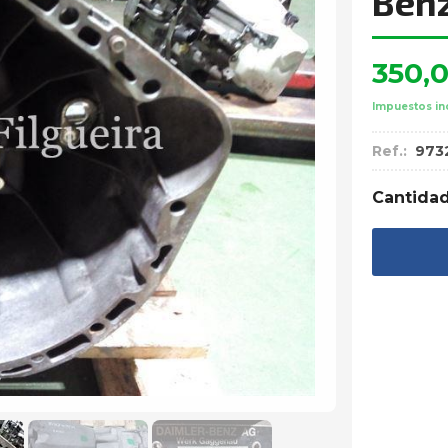
Ben
350,
Impuestos in
Ref.:
973
Cantida