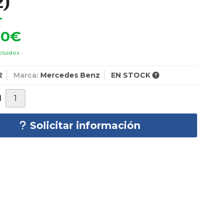
z)
00
€
cluidos
2
Marca:
Mercedes Benz
EN STOCK
d
Solicitar información