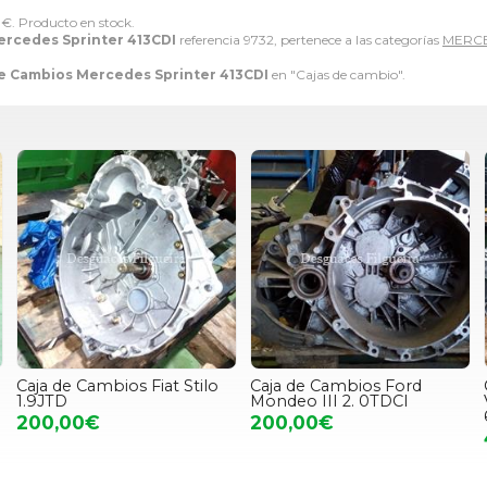
0
€
. Producto en stock.
ercedes Sprinter 413CDI
referencia 9732, pertenece a las categorías
MERC
e Cambios Mercedes Sprinter 413CDI
en "Cajas de cambio".
Caja de Cambios Fiat Stilo
Caja de Cambios Ford
1.9JTD
Mondeo III 2. 0TDCI
200,00€
200,00€