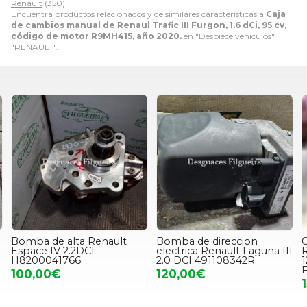
Renault
(350).
Encuentra productos relacionados y de similares características a
Caja
de cambios manual de Renaul Trafic III Furgon, 1.6 dCi, 95 cv,
código de motor R9MH415, año 2020.
en "Despiece vehiculos",
"RENAULT".
Bomba de alta Renault
Bomba de direccion
C
Espace IV 2.2DCI
electrica Renault Laguna III
R
H8200041766
2.0 DCI 491108342R
1
100,00€
120,00€