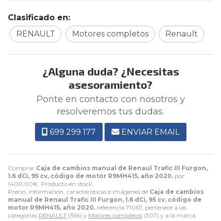
Clasificado en:
RENAULT
Motores completos
Renault
¿Alguna duda? ¿Necesitas
asesoramiento?
Ponte en contacto con nosotros y
resolveremos tus dudas.
699 299 177
ENVIAR EMAIL
Comprar
Caja de cambios manual de Renaul Trafic III Furgon,
1.6 dCi, 95 cv, código de motor R9MH415, año 2020.
por
1400,00
€
. Producto en stock.
Precio, información, características e imágenes de
Caja de cambios
manual de Renaul Trafic III Furgon, 1.6 dCi, 95 cv, código de
motor R9MH415, año 2020.
referencia 71067, pertenece a las
categorías
RENAULT
(356) y
Motores completos
(307) y a la marca