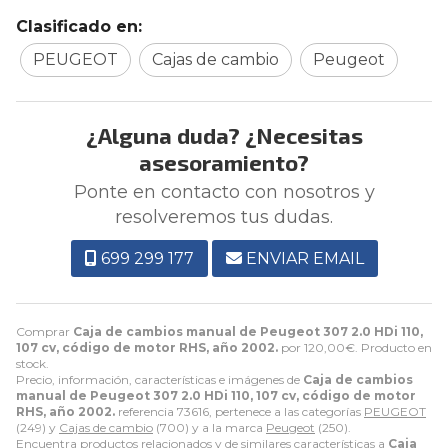
Clasificado en:
PEUGEOT
Cajas de cambio
Peugeot
¿Alguna duda? ¿Necesitas
asesoramiento?
Ponte en contacto con nosotros y
resolveremos tus dudas.
699 299 177
ENVIAR EMAIL
Comprar
Caja de cambios manual de Peugeot 307 2.0 HDi 110,
107 cv, código de motor RHS, año 2002.
por
120,00
€
. Producto en
stock.
Precio, información, características e imágenes de
Caja de cambios
manual de Peugeot 307 2.0 HDi 110, 107 cv, código de motor
RHS, año 2002.
referencia 73616, pertenece a las categorías
PEUGEOT
(249) y
Cajas de cambio
(700) y a la marca
Peugeot
(250).
Encuentra productos relacionados y de similares características a
Caja