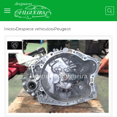
Busc
Inicio
despiece vehiculos
peugeot