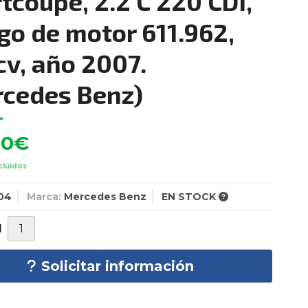
tcoupe, 2.2 C 220 CDI,
go de motor 611.962,
cv, año 2007.
cedes Benz)
00
€
cluidos
04
Marca:
Mercedes Benz
EN STOCK
d
Solicitar información