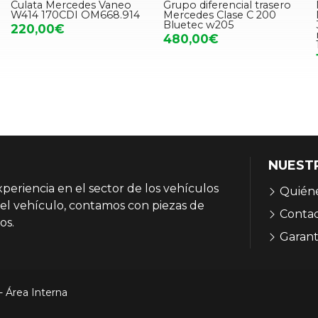
Culata Mercedes Vaneo
Grupo diferencial trasero
W414 170CDI OM668.914
Mercedes Clase C 200
Bluetec w205
220,00€
480,00€
NUEST
eriencia en el sector de los vehículos
Quién
el vehículo, contamos con piezas de
Conta
os.
Garant
-
Área Interna