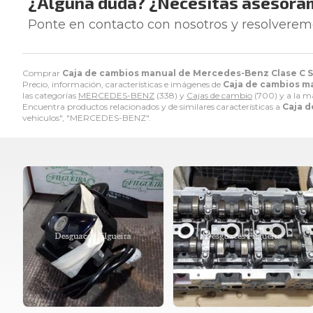
¿Alguna duda? ¿Necesitas asesora
Ponte en contacto con nosotros y resolverem
Comprar
Caja de cambios manual de Mercedes-Benz Clase C Spo
Precio, información, características e imágenes de
Caja de cambios ma
las categorías
MERCEDES-BENZ
(338) y
Cajas de cambio
(700) y a la 
Encuentra productos relacionados y de similares características a
Caja d
vehiculos", "MERCEDES-BENZ".