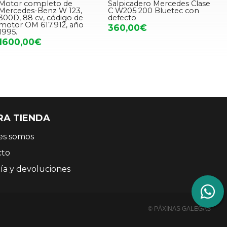
Motor completo de
Salpicadero Mercedes Clase
Mercedes-Benz W 123,
C W205 200 Bluetec con
300D, 88 cv, código de
defecto
motor OM 617.912, año
360,00€
1995.
1600,00€
RA TIENDA
es somos
cto
ía y devoluciones
© PÁXINAS GALEGAS