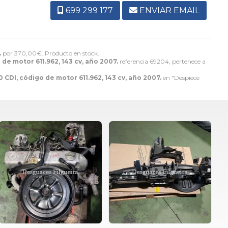
699 299 177
ENVIAR EMAIL
.
por
370,00
€
. Producto en stock.
e motor 611.962, 143 cv, año 2007.
referencia 69204, pertenece a
DI, código de motor 611.962, 143 cv, año 2007.
en "Despiece