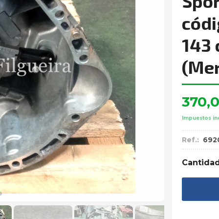
Spor
códi
143 
(Mer
370,
Impuestos in
Ref.:
692
Cantida