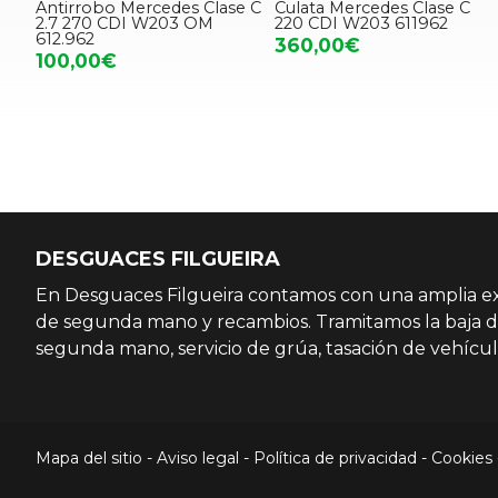
Antirrobo Mercedes Clase C
Culata Mercedes Clase C
2.7 270 CDI W203 OM
220 CDI W203 611962
612.962
360,00€
100,00€
DESGUACES FILGUEIRA
En Desguaces Filgueira contamos con una amplia exp
de segunda mano y recambios. Tramitamos la baja d
segunda mano, servicio de grúa, tasación de vehícul
Mapa del sitio
-
Aviso legal
-
Política de privacidad
-
Cookies