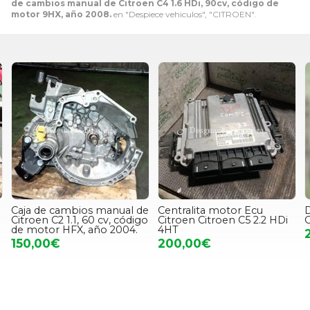
de cambios manual de Citroen C4 1.6 HDi, 90cv, código de
motor 9HX, año 2008.
en "Despiece vehiculos", "CITROEN".
Caja de cambios manual de
Centralita motor Ecu
D
Citroen C2 1.1, 60 cv, código
Citroen Citroen C5 2.2 HDi
C
de motor HFX, año 2004.
4HT
150,00€
200,00€