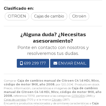
Clasificado en:
CITROEN
Cajas de cambio
Citroën
¿Alguna duda? ¿Necesitas
asesoramiento?
Ponte en contacto con nosotros y
resolveremos tus dudas.
699 299 177
ENVIAR EMAIL
Comprar
Caja de cambios manual de Citroen C4 1.6 HDi, 90cv,
código de motor 9HX, año 2008.
por
120,00
€
. Producto en stock.
Precio, información, características e imágenes de
Caja de cambios
manual de Citroen C4 1.6 HDi, 90cv, código de motor 9HX, año
2008.
referencia 73751, pertenece a las categorías
CITROEN
(288) y
Cajas de cambio
(701) y a la marca
Citroën
(287).
Encuentra productos relacionados y de similares características a
Caja