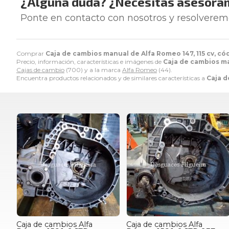
¿Alguna duda? ¿Necesitas asesora
Ponte en contacto con nosotros y resolverem
Comprar
Caja de cambios manual de Alfa Romeo 147, 115 cv, có
Precio, información, características e imágenes de
Caja de cambios ma
Cajas de cambio
(700) y a la marca
Alfa Romeo
(44).
Encuentra productos relacionados y de similares características a
Caja d
Caja de cambios Alfa
Caja de cambios Alfa