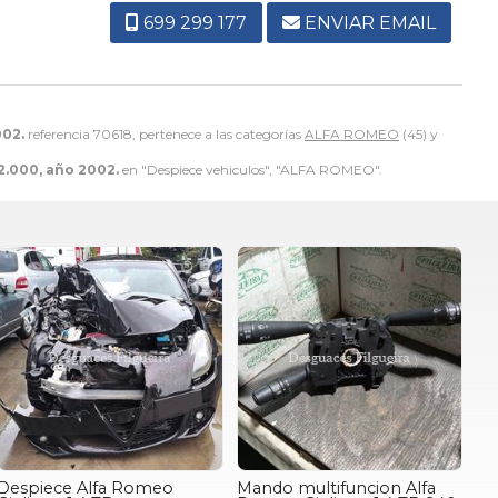
699 299 177
ENVIAR EMAIL
002.
referencia 70618, pertenece a las categorías
ALFA ROMEO
(45) y
2.000, año 2002.
en "Despiece vehiculos", "ALFA ROMEO".
Despiece Alfa Romeo
Mando multifuncion Alfa