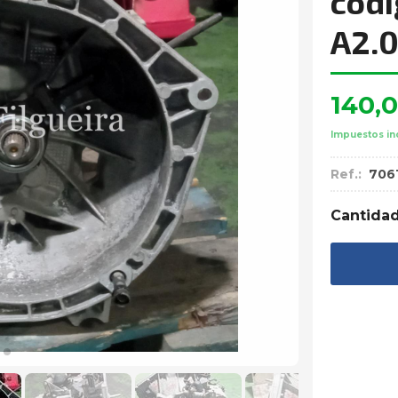
códi
A2.0
140,
Impuestos in
Ref.:
706
Cantida