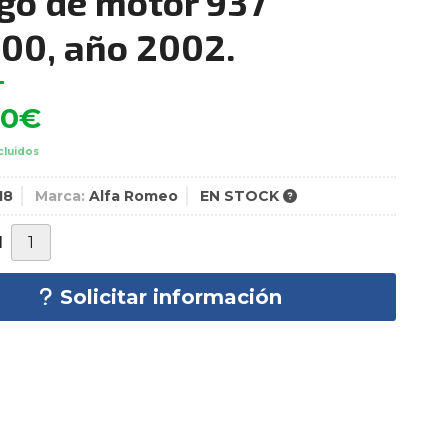
go de motor 937
00, año 2002.
00
€
cluidos
18
Marca:
Alfa Romeo
EN STOCK
d
Solicitar información