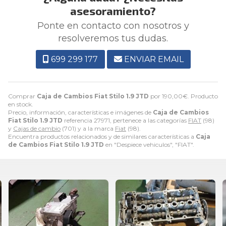
asesoramiento?
Ponte en contacto con nosotros y
resolveremos tus dudas.
699 299 177
ENVIAR EMAIL
Comprar
Caja de Cambios Fiat Stilo 1.9 JTD
por
190,00
€
. Producto
en stock.
Precio, información, características e imágenes de
Caja de Cambios
Fiat Stilo 1.9 JTD
referencia 27971, pertenece a las categorías
FIAT
(98)
y
Cajas de cambio
(701) y a la marca
Fiat
(98).
Encuentra productos relacionados y de similares características a
Caja
de Cambios Fiat Stilo 1.9 JTD
en "Despiece vehiculos", "FIAT".