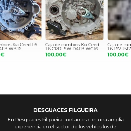
Caja de cambios Kia Ceed
Caja de cambios Kia Cerato
D
1.6 CRDI SW D4FB WCJ6
1.6 16V J51783
100,00€
100,00€
DESGUACES FILGUEIRA
En Desguaces Filgueira contamos con una amplia
experiencia en el sector de los vehículos de