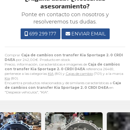
asesoramiento?
Ponte en contacto con nosotros y
resolveremos tus dudas.
699 299 177
ENVIAR EMAIL
Comprar
Caja de cambios con transfer Kia Sportage 2. 0 CRDI
D4EA
por
242,00
€
. Producto en stock.
Precio, información, características e imágenes de
Caja de cambios
con transfer Kia Sportage 2. 0 CRDI D4EA
referencia 26469,
pertenece a las categorías
KIA
(80) y
Cajas de cambio
(701) y a la marca
Kia
(80).
Encuentra productos relacionados y de similares características a
Caja
de cambios con transfer Kia Sportage 2. 0 CRDI D4EA
en
"Despiece vehiculos", "KIA".