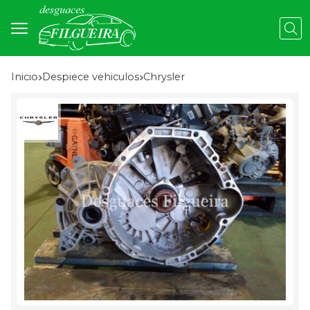
Busc
Inicio
despiece vehiculos
chrysler