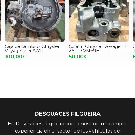
Caja de cambios Chrysler
Culatin Chrysler Voyager II
C
Voyager 2. 4 AWD
2.5 TD VM69B
I
100,00€
50,00€
DESGUACES FILGUEIRA
En Desguaces Filgueira contamos con una amplia
experiencia en el sector de los vehículos de