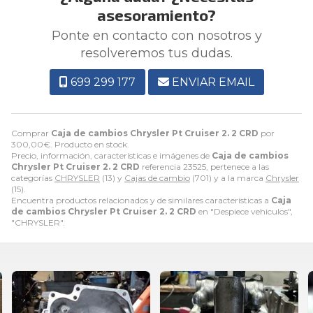
asesoramiento?
Ponte en contacto con nosotros y
resolveremos tus dudas.
699 299 177
ENVIAR EMAIL
Comprar
Caja de cambios Chrysler Pt Cruiser 2. 2 CRD
por
300,00
€
. Producto en stock.
Precio, información, características e imágenes de
Caja de cambios
Chrysler Pt Cruiser 2. 2 CRD
referencia 23525, pertenece a las
categorías
CHRYSLER
(13) y
Cajas de cambio
(701) y a la marca
Chrysler
(15).
Encuentra productos relacionados y de similares características a
Caja
de cambios Chrysler Pt Cruiser 2. 2 CRD
en "Despiece vehiculos",
"CHRYSLER".