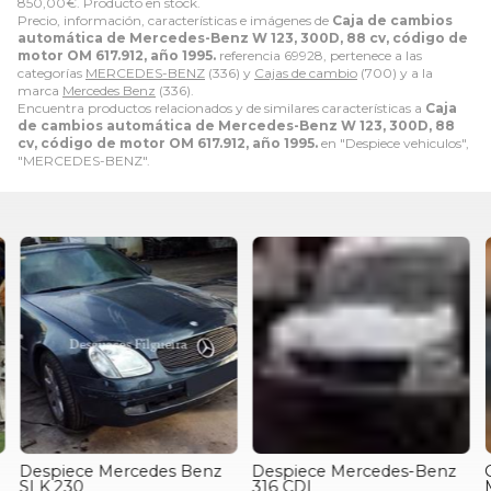
850,00
€
. Producto en stock.
Precio, información, características e imágenes de
Caja de cambios
automática de Mercedes-Benz W 123, 300D, 88 cv, código de
motor OM 617.912, año 1995.
referencia 69928, pertenece a las
categorías
MERCEDES-BENZ
(336) y
Cajas de cambio
(700) y a la
marca
Mercedes Benz
(336).
Encuentra productos relacionados y de similares características a
Caja
de cambios automática de Mercedes-Benz W 123, 300D, 88
cv, código de motor OM 617.912, año 1995.
en "Despiece vehiculos",
"MERCEDES-BENZ".
Despiece Mercedes Benz
Despiece Mercedes-Benz
G
SLK 230
316 CDI
M