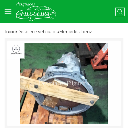
Busc
Inicio
despiece vehiculos
mercedes-benz