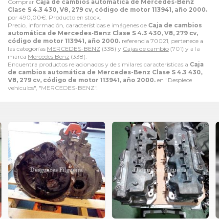
Comprar
Caja de cambios automática de Mercedes-Benz
Clase S 4.3 430, V8, 279 cv, código de motor 113941, año 2000.
por
490,00
€
. Producto en stock.
Precio, información, características e imágenes de
Caja de cambios
automática de Mercedes-Benz Clase S 4.3 430, V8, 279 cv,
código de motor 113941, año 2000.
referencia 70021, pertenece a
las categorías
MERCEDES-BENZ
(338) y
Cajas de cambio
(701) y a la
marca
Mercedes Benz
(338).
Encuentra productos relacionados y de similares características a
Caja
de cambios automática de Mercedes-Benz Clase S 4.3 430,
V8, 279 cv, código de motor 113941, año 2000.
en "Despiece
vehiculos", "MERCEDES-BENZ".