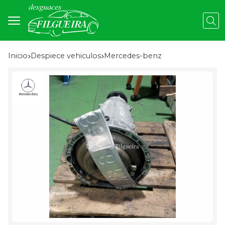
Busc
Inicio
despiece vehiculos
mercedes-benz