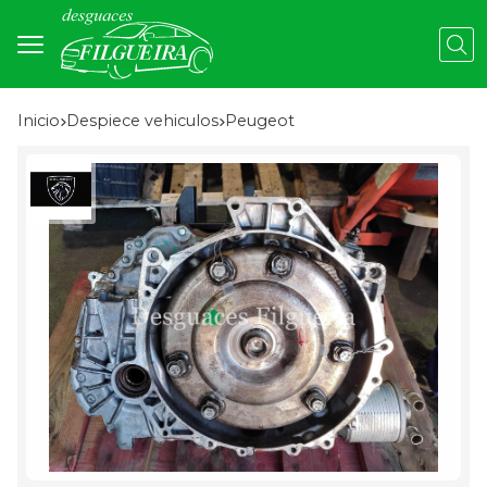
Busc
Inicio
despiece vehiculos
peugeot