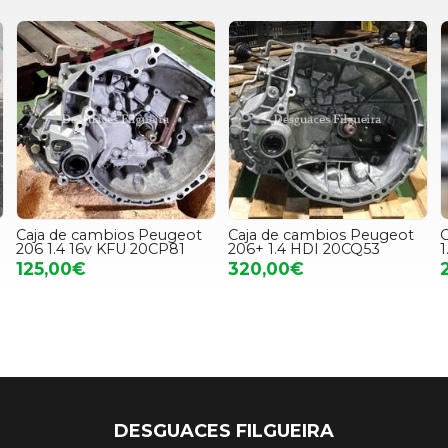
a de cambios Peugeot
Caja de cambios Peugeot
Culata
1.4 16v KFU 20CP81
206+ 1.4 HDI 20CQ53
1. 4 H
,00€
320,00€
242,0
DESGUACES FILGUEIRA