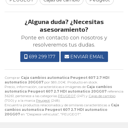
¿Alguna duda? ¿Necesitas
asesoramiento?
Ponte en contacto con nosotros y
resolveremos tus dudas.
699 299 177
ENVIAR EMAIL
Comprar
Caja cambios automatica Peugeot 607 2.7 HDI
automatico 20GG07
por
589,00
€
. Producto en stock.
Precio, información, características e imágenes de
Caja cambios
automatica Peugeot 607 2.7 HDI automatico 20GG07
referencia
36261, pertenece a las categorías
PEUGEOT
(247) y
Cajas de cambio
(700) y a la marca
Peugeot
(248).
Encuentra productos relacionados y de similares características a
Caja
cambios automatica Peugeot 607 2.7 HDI automatico
20GG07
en "Despiece vehiculos", "PEUGEOT".