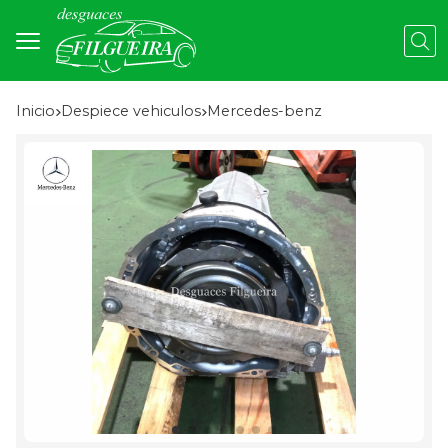
Busc
Inicio
despiece vehiculos
mercedes-benz