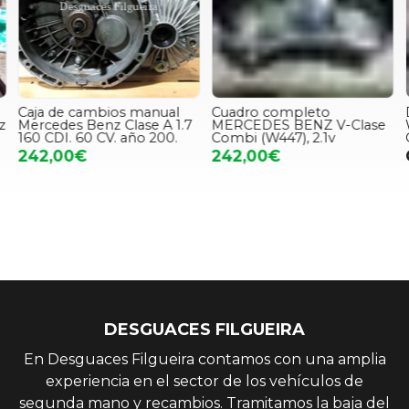
Caja de cambios manual
Cuadro completo
D
z
Mercedes Benz Clase A 1.7
MERCEDES BENZ V-Clase
160 CDI. 60 CV. año 200.
Combi (W447), 2.1v
242,00€
242,00€
DESGUACES FILGUEIRA
En Desguaces Filgueira contamos con una amplia
experiencia en el sector de los vehículos de
segunda mano y recambios. Tramitamos la baja del