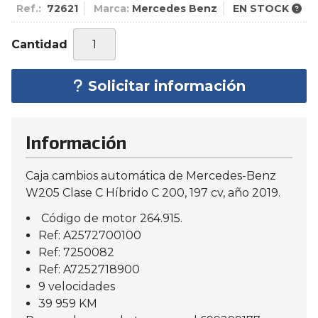
Ref.:
72621
Marca:
Mercedes Benz
EN STOCK
Cantidad
Solicitar información
Información
Caja cambios automática de Mercedes-Benz
W205 Clase C Híbrido C 200, 197 cv, año 2019.
Código de motor 264.915.
Ref: A2572700100
Ref: 7250082
Ref: A7252718900
9 velocidades
39 959 KM