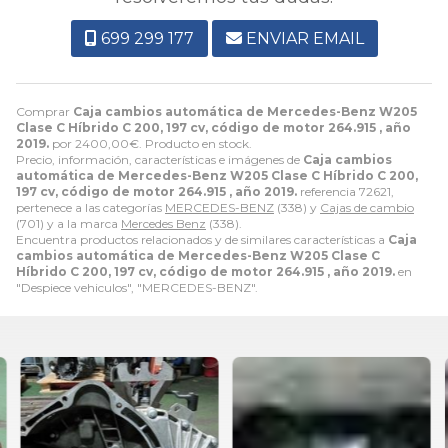
699 299 177
ENVIAR EMAIL
Comprar
Caja cambios automática de Mercedes-Benz W205
Clase C Híbrido C 200, 197 cv, código de motor 264.915 , año
2019.
por
2400,00
€
. Producto en stock.
Precio, información, características e imágenes de
Caja cambios
automática de Mercedes-Benz W205 Clase C Híbrido C 200,
197 cv, código de motor 264.915 , año 2019.
referencia 72621,
pertenece a las categorías
MERCEDES-BENZ
(338) y
Cajas de cambio
(701) y a la marca
Mercedes Benz
(338).
Encuentra productos relacionados y de similares características a
Caja
cambios automática de Mercedes-Benz W205 Clase C
Híbrido C 200, 197 cv, código de motor 264.915 , año 2019.
en
"Despiece vehiculos", "MERCEDES-BENZ".