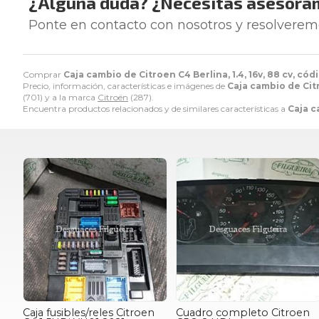
¿Alguna duda? ¿Necesitas asesora
Ponte en contacto con nosotros y resolverem
Comprar
Caja cambio de Citroen C4 Berlina, 1.4, 16v, 88 cv, có
Precio, información, características e imágenes de
Caja cambio de Citr
(701) y a la marca
Citroën
(287).
Encuentra productos relacionados y de similares características a
Caja c
Caja fusibles/reles Citroen
Cuadro completo Citroen