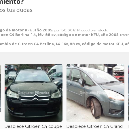
miento?
os tus dudas.
digo de motor KFU, año 2005.
por
180,00
€
. Producto en stock.
oen C4 Berlina, 1.4, 16v, 88 cv, código de motor KFU, año 2005.
refer
ambio de Citroen C4 Berlina, 1.4, 16v, 88 cv, código de motor KFU, a
Despiece Citroen C4 coupe
Despiece Citroen C4 Grand