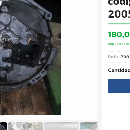
códi
200
180,
Impuestos in
Ref.:
708
Cantida