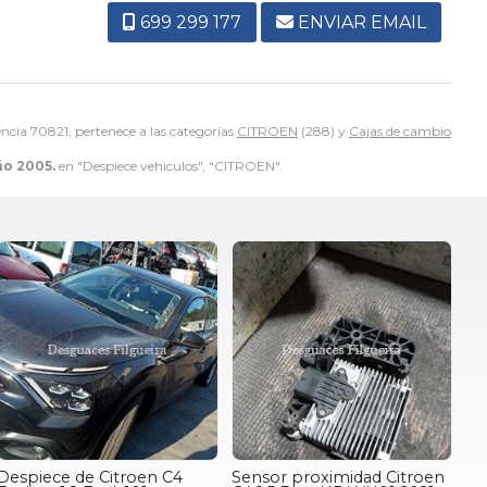
699 299 177
ENVIAR EMAIL
encia 70821, pertenece a las categorías
CITROEN
(288) y
Cajas de cambio
ño 2005.
en "Despiece vehiculos", "CITROEN".
Despiece de Citroen C4
Sensor proximidad Citroen