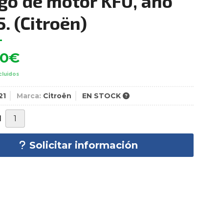
go de motor KFU, año
5.
(Citroën)
00
€
cluidos
21
Marca:
Citroën
EN STOCK
d
Solicitar información