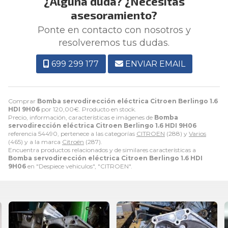
¿Alguna duda? ¿Necesitas
asesoramiento?
Ponte en contacto con nosotros y
resolveremos tus dudas.
699 299 177
ENVIAR EMAIL
Comprar
Bomba servodirección eléctrica Citroen Berlingo 1.6
HDI 9H06
por
120,00
€
. Producto en stock.
Precio, información, características e imágenes de
Bomba
servodirección eléctrica Citroen Berlingo 1.6 HDI 9H06
referencia 54490, pertenece a las categorías
CITROEN
(288) y
Varios
(465) y a la marca
Citroën
(287).
Encuentra productos relacionados y de similares características a
Bomba servodirección eléctrica Citroen Berlingo 1.6 HDI
9H06
en "Despiece vehiculos", "CITROEN".