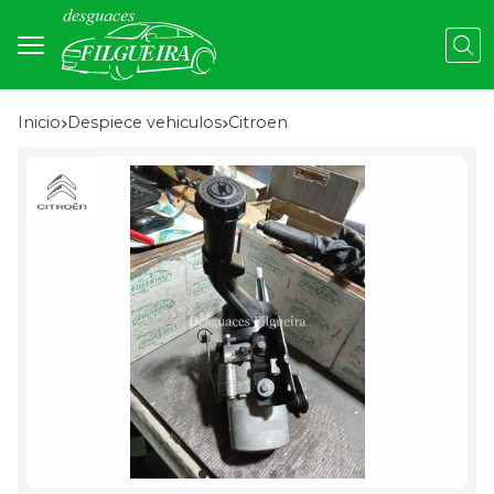
Busc
Inicio
despiece vehiculos
citroen