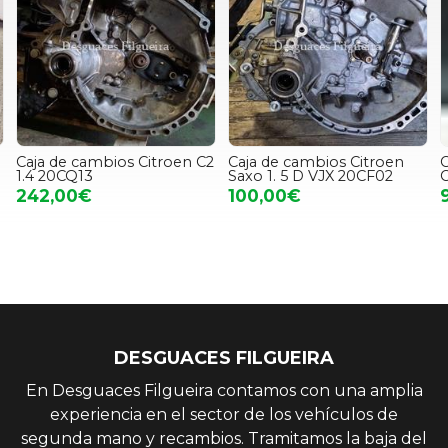
Caja de cambios Citroen C2
Caja de cambios Citroen
1.4 20CQ13
Saxo 1. 5 D VJX 20CF02
C
242,00€
100,00€
DESGUACES FILGUEIRA
En Desguaces Filgueira contamos con una amplia
experiencia en el sector de los vehículos de
segunda mano y recambios. Tramitamos la baja del