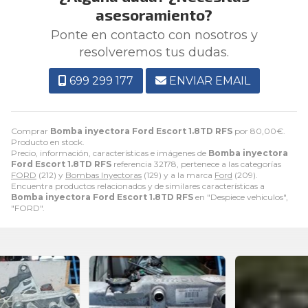
asesoramiento?
Ponte en contacto con nosotros y
resolveremos tus dudas.
699 299 177
ENVIAR EMAIL
Comprar
Bomba inyectora Ford Escort 1.8TD RFS
por
80,00
€
.
Producto en stock.
Precio, información, características e imágenes de
Bomba inyectora
Ford Escort 1.8TD RFS
referencia 32178, pertenece a las categorías
FORD
(212) y
Bombas Inyectoras
(129) y a la marca
Ford
(209).
Encuentra productos relacionados y de similares características a
Bomba inyectora Ford Escort 1.8TD RFS
en "Despiece vehiculos",
"FORD".