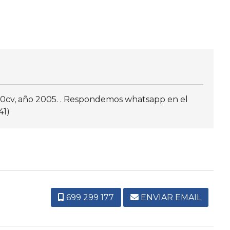
20cv, año 2005. . Respondemos whatsapp en el
41)
699 299 177
ENVIAR EMAIL