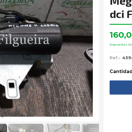
Mega
dci 
160,
Impuestos in
Ref.:
459
Cantida