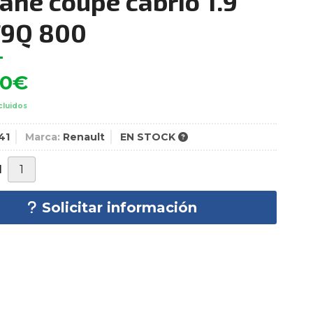
ne coupe cabrio 1.9
F9Q 800
00
€
cluidos
41
Marca:
Renault
EN STOCK
d
Solicitar información