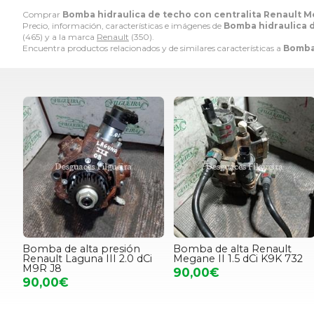
Comprar
Bomba hidraulica de techo con centralita Renault M
Precio, información, características e imágenes de
Bomba hidraulica d
(465) y a la marca
Renault
(350).
Encuentra productos relacionados y de similares características a
Bomba 
Bomba de alta presión
Bomba de alta Renault
Renault Laguna III 2.0 dCi
Megane II 1.5 dCi K9K 732
M9R J8
90,00€
90,00€