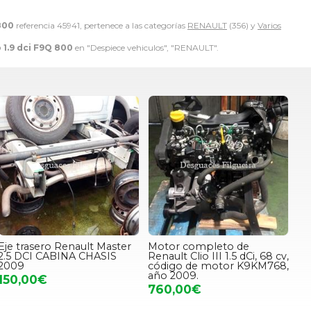
800
referencia 45941, pertenece a las categorías
RENAULT
(356) y
Varios
1.9 dci F9Q 800
en "Despiece vehiculos", "RENAULT".
Eje trasero Renault Master
Motor completo de
2.5 DCI CABINA CHASIS
Renault Clio III 1.5 dCi, 68 cv,
2009
código de motor K9KM768,
año 2009.
150,00€
760,00€