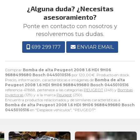
¿Alguna duda? ¿Necesitas
asesoramiento?
Ponte en contacto con nosotros y
resolveremos tus dudas.
699 299 177
ENVIAR EMAIL
Comprar
Bomba de alta Peugeot 2008 1.6 HDI 9H06
9688499680 Bosch 0445010516
por
120,00
€
. Producto en stock.
Precio, información, características e imágenes de
Bomba de alta
Peugeot 2008 1.6 HDI 9H06 9688499680 Bosch 0445010516
referencia 47888, pertenece a las categorías
PEUGEOT
(249) y
Bombas
Inyectoras
(129) y a la marca
Peugeot
(250).
Encuentra productos relacionados y de similares características a
Bomba de alta Peugeot 2008 1.6 HDI 9H06 9688499680 Bosch
0445010516
en "Despiece vehiculos", "PEUGEOT".