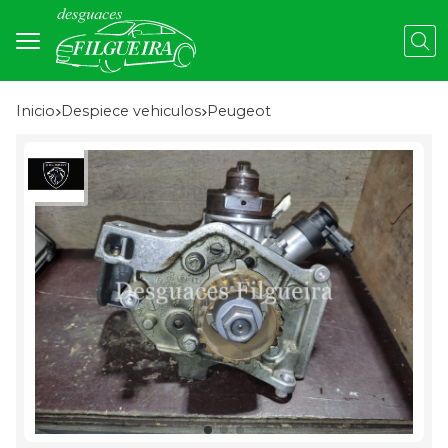
Busc
Inicio
despiece vehiculos
peugeot