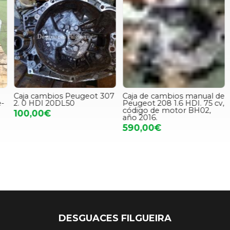
Caja cambios Peugeot 307
Caja de cambios manual de
2. 0 HDI 20DL50
Peugeot 208 1.6 HDI. 75 cv,
código de motor BH02,
100,00€
año 2016.
590,00€
DESGUACES FILGUEIRA