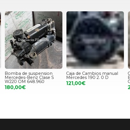
Bomba de suspension
Caja de Cambios manual
C
Mercedes-Benz Clase S
Mercedes 190 2. 0 D
B
W220 OM 648.960
121,00€
180,00€