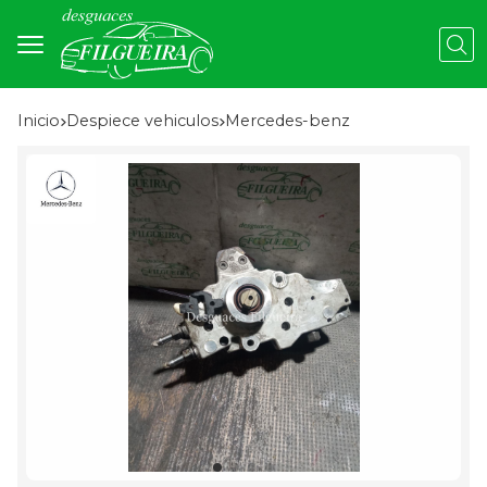
Busc
Inicio
despiece vehiculos
mercedes-benz