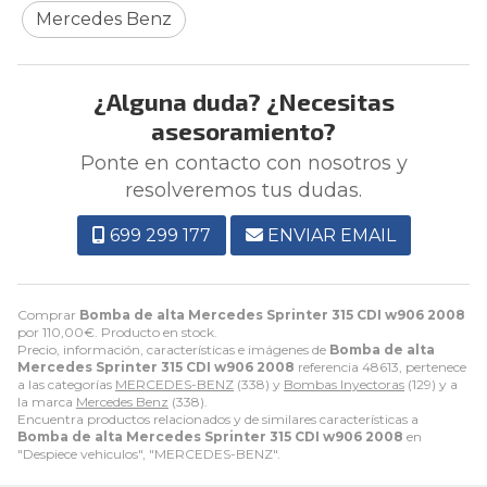
Mercedes Benz
¿Alguna duda? ¿Necesitas
asesoramiento?
Ponte en contacto con nosotros y
resolveremos tus dudas.
699 299 177
ENVIAR EMAIL
Comprar
Bomba de alta Mercedes Sprinter 315 CDI w906 2008
por
110,00
€
. Producto en stock.
Precio, información, características e imágenes de
Bomba de alta
Mercedes Sprinter 315 CDI w906 2008
referencia 48613, pertenece
a las categorías
MERCEDES-BENZ
(338) y
Bombas Inyectoras
(129) y a
la marca
Mercedes Benz
(338).
Encuentra productos relacionados y de similares características a
Bomba de alta Mercedes Sprinter 315 CDI w906 2008
en
"Despiece vehiculos", "MERCEDES-BENZ".