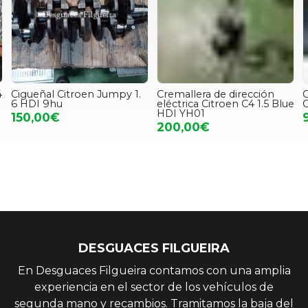
4
Cigueñal Citroen Jumpy 1.
Cremallera de dirección
6 HDI 9hu
eléctrica Citroen C4 1.5 Blue
C
HDI YH01
150,00€
200,00€
DESGUACES FILGUEIRA
En Desguaces Filgueira contamos con una amplia
experiencia en el sector de los vehículos de
segunda mano y recambios. Tramitamos la baja del