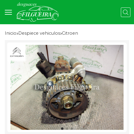
Busc
Inicio
despiece vehiculos
citroen