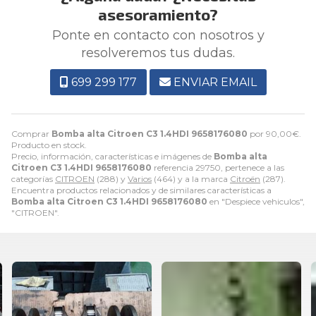
asesoramiento?
Ponte en contacto con nosotros y
resolveremos tus dudas.
699 299 177
ENVIAR EMAIL
Comprar
Bomba alta Citroen C3 1.4HDI 9658176080
por
90,00
€
.
Producto en stock.
Precio, información, características e imágenes de
Bomba alta
Citroen C3 1.4HDI 9658176080
referencia 29750, pertenece a las
categorías
CITROEN
(288) y
Varios
(464) y a la marca
Citroën
(287).
Encuentra productos relacionados y de similares características a
Bomba alta Citroen C3 1.4HDI 9658176080
en "Despiece vehiculos",
"CITROEN".