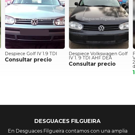
Despiece Golf IV 1.9 TDI
Despiece Volkswagen Golf
F
IV 1. 9 TDI AHF DEA
V
Consultar precio
2
Consultar precio
DESGUACES FILGUEIRA
En Desguaces Filgueira contamos con una amplia