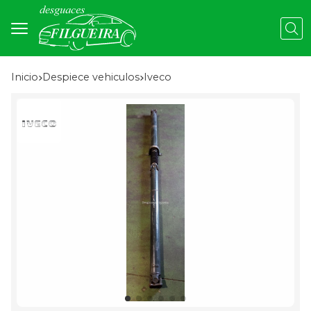
Busc
Inicio
despiece vehiculos
iveco