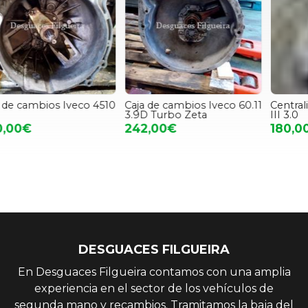
0
Caja de cambios Iveco 60.11
Centralita ECU Iveco Daily
E
3.9D Turbo Zeta
III 3.0
D
242,00€
180,00€
DESGUACES FILGUEIRA
En Desguaces Filgueira contamos con una amplia
experiencia en el sector de los vehículos de
segunda mano y recambios. Tramitamos la baja del