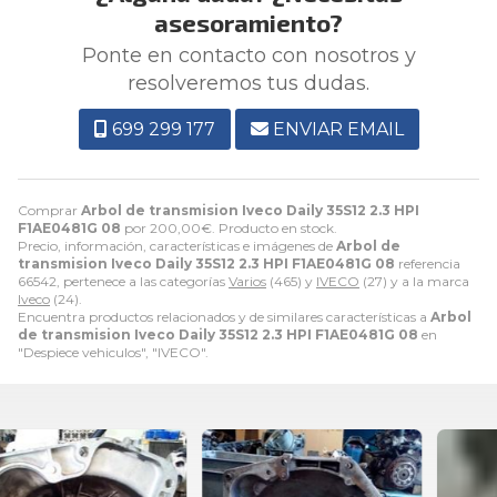
asesoramiento?
Ponte en contacto con nosotros y
resolveremos tus dudas.
699 299 177
ENVIAR EMAIL
Comprar
Arbol de transmision Iveco Daily 35S12 2.3 HPI
F1AE0481G 08
por
200,00
€
. Producto en stock.
Precio, información, características e imágenes de
Arbol de
transmision Iveco Daily 35S12 2.3 HPI F1AE0481G 08
referencia
66542, pertenece a las categorías
Varios
(465) y
IVECO
(27) y a la marca
Iveco
(24).
Encuentra productos relacionados y de similares características a
Arbol
de transmision Iveco Daily 35S12 2.3 HPI F1AE0481G 08
en
"Despiece vehiculos", "IVECO".