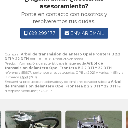
asesoramiento?
Ponte en contacto con nosotros y
resolveremos tus dudas.
699 299 177
ENVIAR EMAIL
Comprar
Arbol de transmision delantero Opel Frontera B 2.2
DTI Y 22 DTH
por
100,00
€
. Producto en stock.
Precio, información, características e imágenes de
Arbol de
transmision delantero Opel Frontera B 2.2 DTI Y 22 DTH
referencia 55607, pertenece a las categorías
OPEL
(202) y
Varios
(465) y a
la marca
Opel
(201).
Encuentra productos relacionados y de similares características a
Arbol
de transmision delantero Opel Frontera B 2.2 DTI Y 22 DTH
en
"Despiece vehiculos", "OPEL".