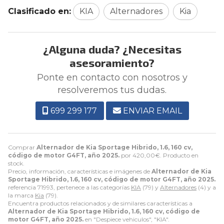
Clasificado en:
KIA
Alternadores
Kia
¿Alguna duda? ¿Necesitas
asesoramiento?
Ponte en contacto con nosotros y
resolveremos tus dudas.
699 299 177
ENVIAR EMAIL
Comprar
Alternador de Kia Sportage Hibrido, 1.6, 160 cv,
código de motor G4FT, año 2025.
por
420,00
€
. Producto en
stock.
Precio, información, características e imágenes de
Alternador de Kia
Sportage Hibrido, 1.6, 160 cv, código de motor G4FT, año 2025.
referencia 71993, pertenece a las categorías
KIA
(79) y
Alternadores
(4) y a
la marca
Kia
(79).
Encuentra productos relacionados y de similares características a
Alternador de Kia Sportage Hibrido, 1.6, 160 cv, código de
motor G4FT, año 2025.
en "Despiece vehiculos", "KIA".