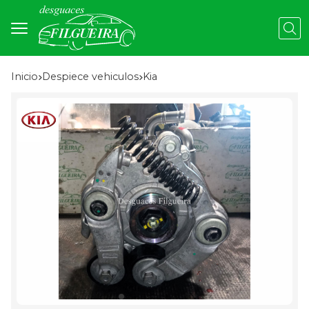
Busc
Inicio
despiece vehiculos
kia